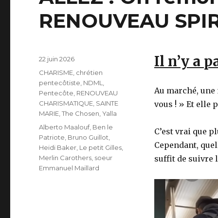
RENOUVEAU SPIRI
Il n’y a 
Publié
22 juin 2026
le
Catégories
CHARISME
,
chrétien
pentecôtiste
,
NDML
,
Au marché, une m
Pentecôte
,
RENOUVEAU
CHARISMATIQUE
,
SAINTE
vous ! » Et elle 
MARIE
,
The Chosen
,
Yalla
Étiquettes
Alberto Maalouf
,
Ben le
C’est vrai que pl
Patriote
,
Bruno Guillot
,
Cependant, quell
Heidi Baker
,
Le petit Gilles
,
Merlin Carothers
,
soeur
suffit de suivre 
Emmanuel Maillard