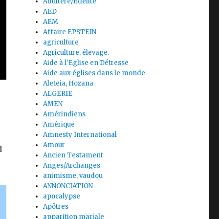
Adultère/fidélité
AED
AEM
Affaire EPSTEIN
agriculture
Agriculture, élevage.
Aide à l'Eglise en Détresse
Aide aux églises dans le monde
Aleteia, Hozana
ALGERIE
AMEN
Amérindiens
Amérique
Amnesty International
Amour
d
Ancien Testament
Anges/Archanges
animisme, vaudou
ANNONCIATION
apocalypse
Apôtres
apparition mariale