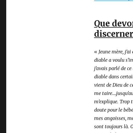
Que devo
discerner
«
Jeune mère, j’ai 
diable a voulu s’i
j’avais parlé de ce
diable dans certai
vient de Dieu de ce
me taire….jusqu’au j
m’explique. Trop t
doute pour le bébé
mes angoisses, mo
sont toujours là. O