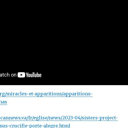
org/miracles-et-apparitions/apparitions-
nas
icannews.va/fr/eglise/news/2023-04/sisters-project-
sus-crucifie-porte-alegre.html