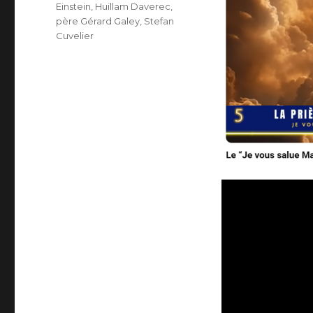
Einstein
,
Huillam Daverec
,
père Gérard Galey
,
Stefan
Cuvelier