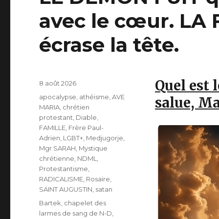
avec le cœur. LA
écrase la tête.
Quel est l
Publié
8 août 2026
le
Catégories
apocalypse
,
athéisme
,
AVE
salue, Ma
MARIA
,
chrétien
protestant
,
Diable
,
FAMILLE
,
Frère Paul-
Adrien
,
LGBT+
,
Medjugorje
,
Mgr SARAH
,
Mystique
chrétienne
,
NDML
,
Protestantisme
,
RADICALISME
,
Rosaire
,
SAINT AUGUSTIN
,
satan
Étiquettes
Bartek
,
chapelet des
larmes de sang de N-D
,