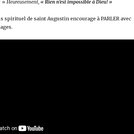
.
»
Heureusement,
« Rien n’est impossible à Dieu! »
ils spirituel de saint Augustin encourage à PARLER avec
ages.