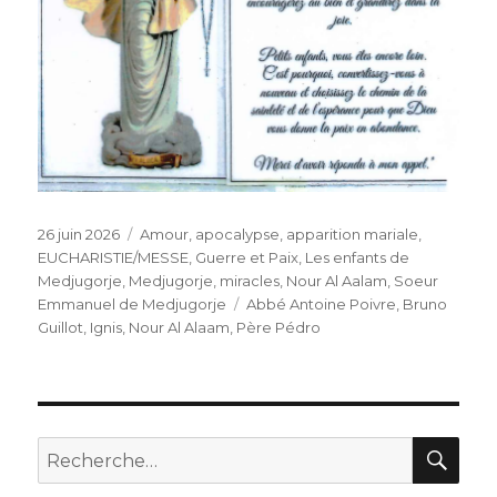
Publié
Catégories
26 juin 2026
Amour
,
apocalypse
,
apparition mariale
,
le
EUCHARISTIE/MESSE
,
Guerre et Paix
,
Les enfants de
Medjugorje
,
Medjugorje
,
miracles
,
Nour Al Aalam
,
Soeur
Étiquettes
Emmanuel de Medjugorje
Abbé Antoine Poivre
,
Bruno
Guillot
,
Ignis
,
Nour Al Alaam
,
Père Pédro
REC
Recherche
pour