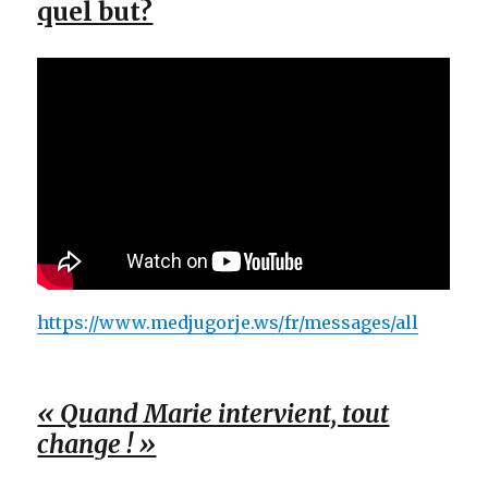
quel but?
https://www.medjugorje.ws/fr/messages/all
« Quand Marie intervient, tout
change ! »