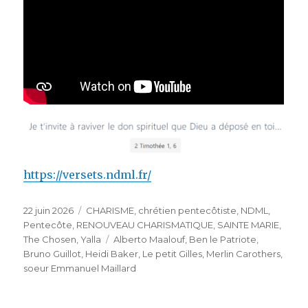
https://versets.ndml.fr/
Publié
Catégories
22 juin 2026
CHARISME
,
chrétien pentecôtiste
,
NDML
,
le
Pentecôte
,
RENOUVEAU CHARISMATIQUE
,
SAINTE MARIE
,
Étiquettes
The Chosen
,
Yalla
Alberto Maalouf
,
Ben le Patriote
,
Bruno Guillot
,
Heidi Baker
,
Le petit Gilles
,
Merlin Carothers
,
soeur Emmanuel Maillard