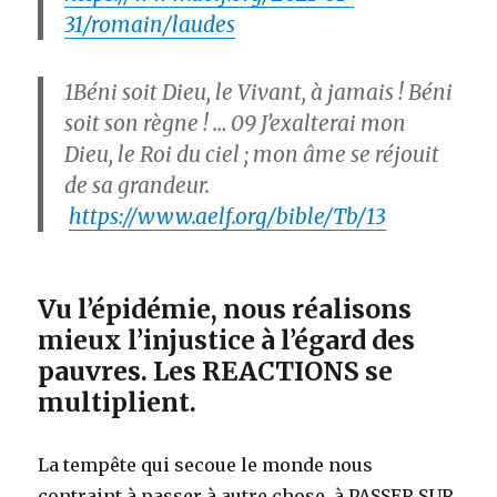
31/romain/laudes
1
Béni soit Dieu, le Vivant, à jamais ! Béni
soit son règne ! …
09
J’exalterai mon
Dieu, le Roi du ciel ; mon âme se réjouit
de sa grandeur.
https://www.aelf.org/bible/Tb/13
Vu l’épidémie, nous réalisons
mieux l’injustice à l’égard des
pauvres. Les REACTIONS se
multiplient.
La tempête qui secoue le monde nous
contraint à passer à autre chose, à PASSER SUR