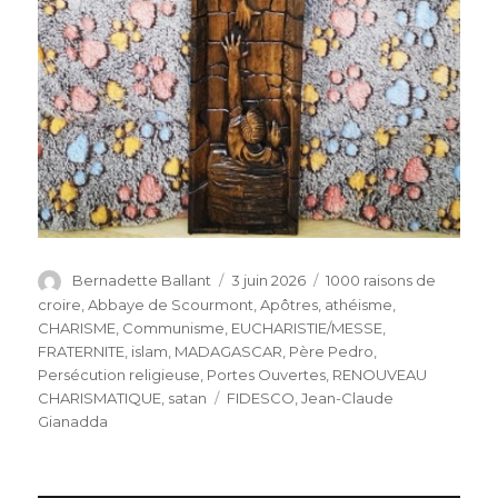
Auteur
Publié
Catégories
Bernadette Ballant
3 juin 2026
1000 raisons de
le
croire
,
Abbaye de Scourmont
,
Apôtres
,
athéisme
,
CHARISME
,
Communisme
,
EUCHARISTIE/MESSE
,
FRATERNITE
,
islam
,
MADAGASCAR
,
Père Pedro
,
Persécution religieuse
,
Portes Ouvertes
,
RENOUVEAU
Étiquettes
CHARISMATIQUE
,
satan
FIDESCO
,
Jean-Claude
Gianadda