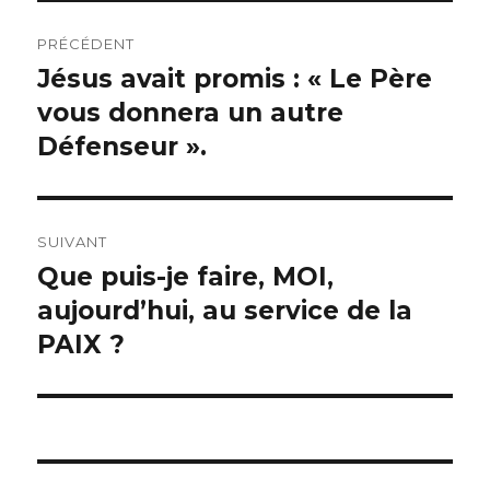
Navigation
PRÉCÉDENT
de
Jésus avait promis : « Le Père
Article
précédent :
vous donnera un autre
l’article
Défenseur ».
SUIVANT
Que puis-je faire, MOI,
Article
suivant :
aujourd’hui, au service de la
PAIX ?