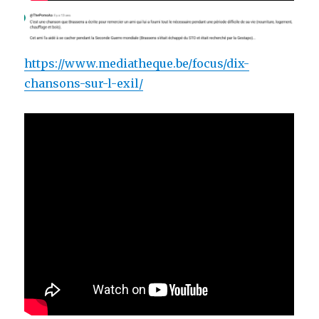
https://www.mediatheque.be/focus/dix-
chansons-sur-l-exil/