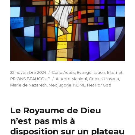
Publié
Catégories
22 novembre 2024
Carlo Acutis
,
Evangélisation
,
Internet
,
le
Étiquettes
PRIONS BEAUCOUP
Alberto Maalouf
,
Coolus
,
Hosana
,
Marie de Nazareth
,
Medjugorje
,
NDML
,
Net For God
Le Royaume de Dieu
n’est pas mis à
disposition sur un plateau