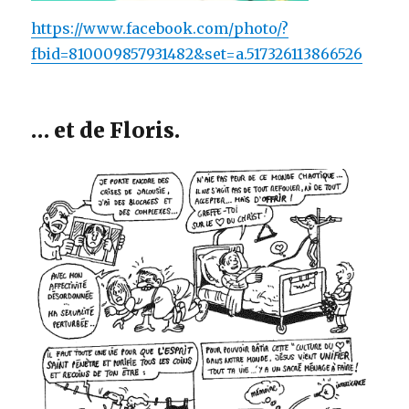
https://www.facebook.com/photo/?
fbid=810009857931482&set=a.517326113866526
… et de Floris.