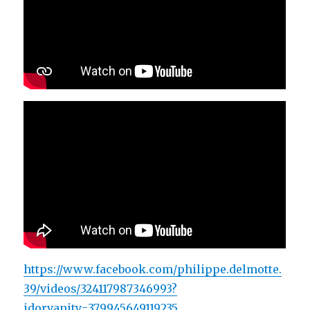
https://www.facebook.com/philippe.delmotte.
39/videos/324117987346993?
idorvanity=379945649119235