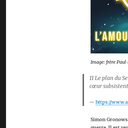
Image: frère Paul
11 Le plan du S
cœur subsistent
https://www.ae
Simon Gronowski 
guerre. Il est v