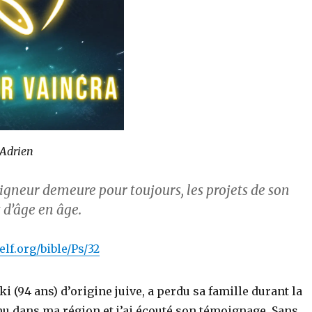
-Adrien
eigneur demeure pour toujours, les projets de son
 d’âge en âge.
lf.org/bible/Ps/32
(94 ans) d’origine juive, a perdu sa famille durant la
enu dans ma région et j’ai écouté son témoignage. Sans