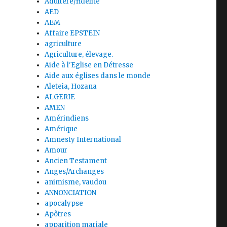
Adultère/fidélité
AED
AEM
Affaire EPSTEIN
agriculture
Agriculture, élevage.
Aide à l'Eglise en Détresse
Aide aux églises dans le monde
Aleteia, Hozana
ALGERIE
AMEN
Amérindiens
Amérique
Amnesty International
Amour
Ancien Testament
Anges/Archanges
animisme, vaudou
ANNONCIATION
apocalypse
Apôtres
apparition mariale