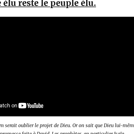
 élu reste le peuple élu.
m serait oublier le projet de Dieu. Or on sait que Dieu lui-mê
 promesse faite à David. Les prophètes, en particulier Isaïe,