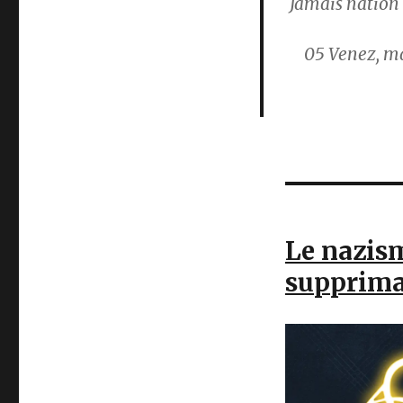
Jamais nation 
05
Venez, ma
Le nazism
suppriman