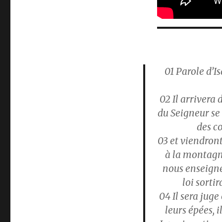
01
Parole d’Isa
02
Il arrivera
du Seigneur se 
des co
03
et viendront
à la montagne
nous enseigne 
loi sorti
04
Il sera juge
leurs épées, i