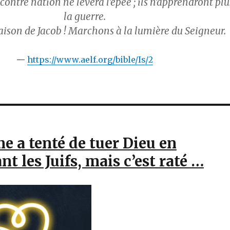
contre nation ne lèvera l’épée ; ils n’apprendront plu
la guerre.
ison de Jacob ! Marchons à la lumière du Seigneur.
https://www.aelf.org/bible/Is/2
e a tenté de tuer Dieu en
t les Juifs, mais c’est raté …