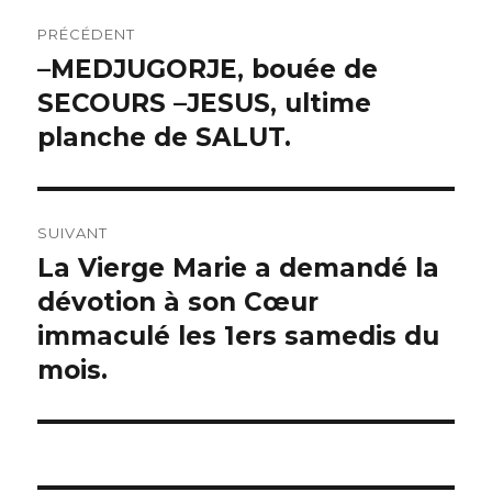
Navigation
PRÉCÉDENT
de
–MEDJUGORJE, bouée de
Article
précédent :
SECOURS –JESUS, ultime
l’article
planche de SALUT.
SUIVANT
La Vierge Marie a demandé la
Article
suivant :
dévotion à son Cœur
immaculé les 1ers samedis du
mois.