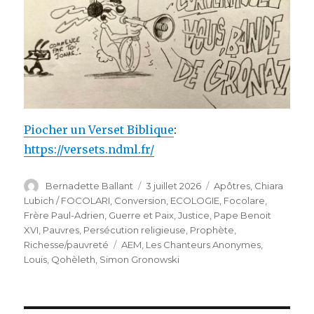
Piocher un Verset Biblique
:
https://versets.ndml.fr/
Auteur
Publié
Catégories
Bernadette Ballant
3 juillet 2026
Apôtres
,
Chiara
le
Lubich / FOCOLARI
,
Conversion
,
ECOLOGIE
,
Focolare
,
Frère Paul-Adrien
,
Guerre et Paix
,
Justice
,
Pape Benoit
XVI
,
Pauvres
,
Persécution religieuse
,
Prophète
,
Étiquettes
Richesse/pauvreté
AEM
,
Les Chanteurs Anonymes
,
Louis
,
Qohèleth
,
Simon Gronowski