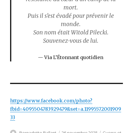
mort.
Puis il s’est évadé pour prévenir le
monde.
Son nom était Witold Pilecki.
Souvenez-vous de lui.
Via L’Étonnant quotidien
https://www.facebook.com/photo?
fbid=4095504783929479&set=a.11995572001909
33
Auteur
Publié
Catégories
Bernadette Ballant
26 novembre 2025
Guerre et