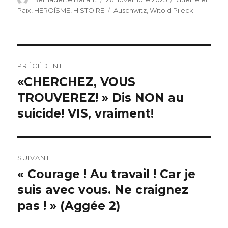
le
Étiquettes
Paix
,
HEROÏSME
,
HISTOIRE
Auschwitz
,
Witold Pilecki
Navigation
PRÉCÉDENT
de
«CHERCHEZ, VOUS
Article
précédent :
TROUVEREZ! » Dis NON au
l’article
suicide! VIS, vraiment!
SUIVANT
« Courage ! Au travail ! Car je
Article
suivant :
suis avec vous. Ne craignez
pas ! » (Aggée 2)